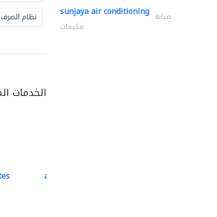
sunjaya air conditioning
صيانة
نظام الصرف
مكيفات
الخدمات ال
tes
accurate bldh cont..
كبار المقاوليين