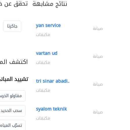
تحقق عن خد
نتائج مشابهة
yan service
جاكرتا
صيانة
مكيفات
vartan ud
صيانة
اكتشف المز
مكيفات
تشييد المبان
tri sinar abadi..
صيانة
مكيفات
مقاولو الخرس
syalom teknik
سحب الحديد و
صيانة
مكيفات
تسرّب المياه