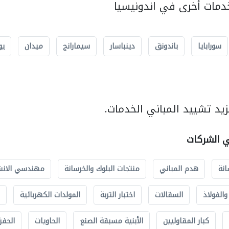
مات أخرى في اندونيسيا
سورابايا
باندونق
دينباسار
سيمارانج
ميدان
يو
يد تشييد المباني الخدمات.
ي الشركات
انة
هدم المباني
منتجات البلوك والخرسانة
مهندسي الانش
الفولاذ
السقالات
اختبار التربة
المولدات الكهربائية
كبار المقاوليين
الأبنية مسبقة الصنع
الحاويات
الحفري