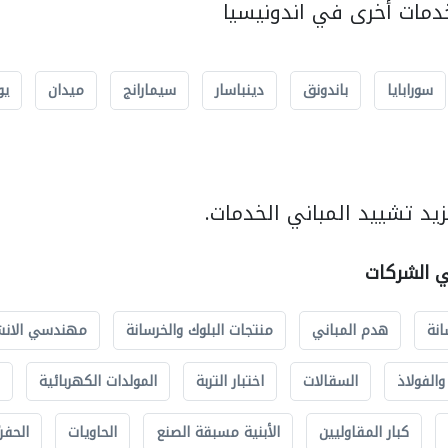
مات أخرى في اندونيسيا
سورابايا
باندونق
دينباسار
سيمارانج
ميدان
يو
يد تشييد المباني الخدمات.
ي الشركات
انة
هدم المباني
منتجات البلوك والخرسانة
مهندسي الانش
الفولاذ
السقالات
اختبار التربة
المولدات الكهربائية
كبار المقاوليين
الأبنية مسبقة الصنع
الحاويات
الحفري