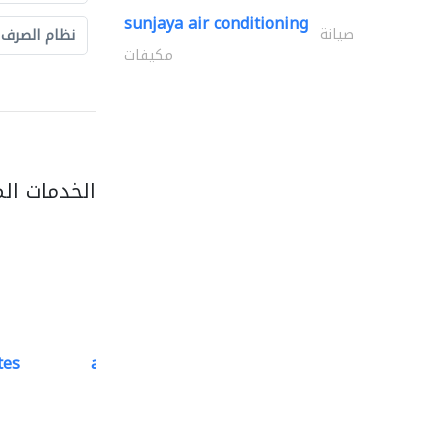
sunjaya air conditioning
صيانة
نظام الصرف
مكيفات
الخدمات ال
tes
accurate bldh cont..
كبار المقاوليين