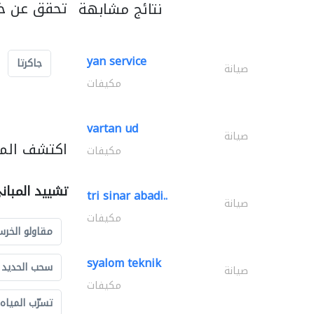
تحقق عن خد
نتائج مشابهة
yan service
جاكرتا
صيانة
مكيفات
vartan ud
صيانة
اكتشف المز
مكيفات
تشييد المبان
tri sinar abadi..
صيانة
مكيفات
مقاولو الخرس
syalom teknik
سحب الحديد و
صيانة
مكيفات
تسرّب المياه