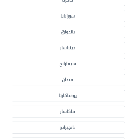
جاكرتا
سورابايا
باندونق
دينباسار
سيمارانج
ميدان
يوغياكارتا
ماكاسار
تانجيرانج