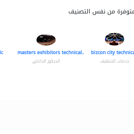
متوفرة من نفس التصنيف
lc
masters exhibitors technical..
bizcon city technica
خدمات التنظيف
الديكور الداخلي