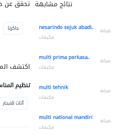
تحقق عن خد
نتائج مشابهة
nesarindo sejuk abadi..
جاكرتا
صيانة
مكيفات
multi prima perkasa..
صيانة
اكتشف المز
مكيفات
تنظيم المنا
multi tehnik
صيانة
مكيفات
أثاث للايجار
multi national mandiri
صيانة
مكيفات