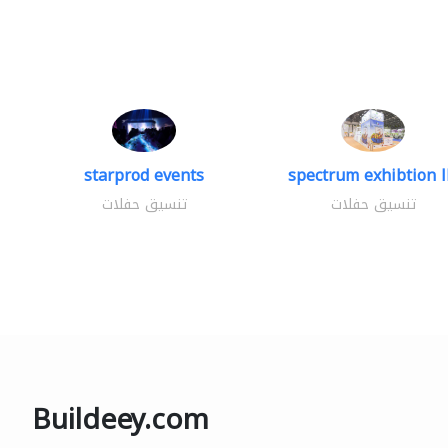
starprod events
spectrum exhibtion l
تنسيق حفلات
تنسيق حفلات
Buildeey.com