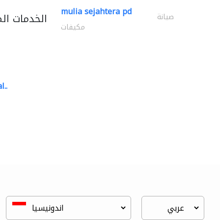
mulia sejahtera pd
الخدمات ال
صيانة
مكيفات
l..
great wall events
تنسيق حفلات