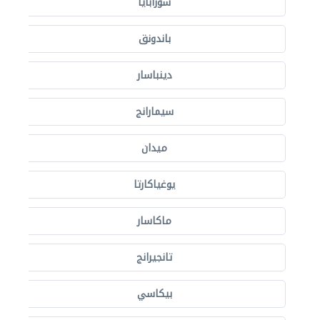
سورابايا
باندونق
دينباسار
سيمارانج
ميدان
يوغياكارتا
ماكاسار
تانجيرانج
بيكاسي