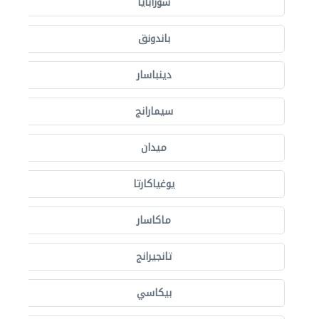
سورابايا
باندونق
دينباسار
سيمارانج
ميدان
يوغياكارتا
ماكاسار
تانجيرانج
بيكاسي