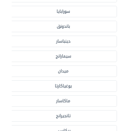
سورابايا
باندونق
دينباسار
سيمارانج
ميدان
يوغياكارتا
ماكاسار
تانجيرانج
بيكاسي