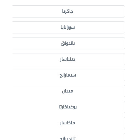
جاكرتا
سورابايا
باندونق
دينباسار
سيمارانج
ميدان
يوغياكارتا
ماكاسار
تانجيرانج