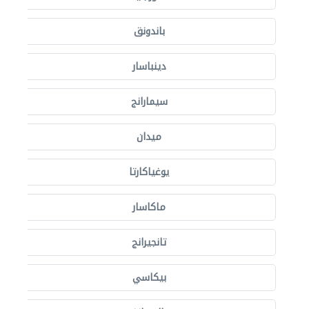
باندونق
دينباسار
سيمارانج
ميدان
يوغياكارتا
ماكاسار
تانجيرانج
بيكاسي