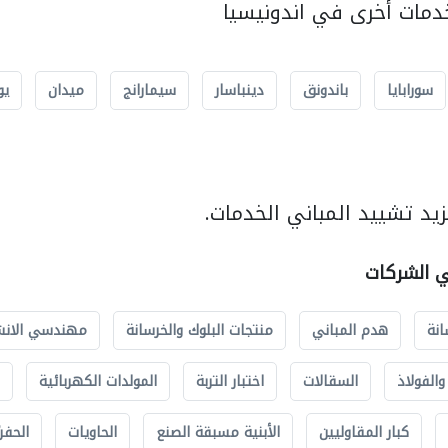
مات أخرى في اندونيسيا
سورابايا
باندونق
دينباسار
سيمارانج
ميدان
يو
يد تشييد المباني الخدمات.
ي الشركات
انة
هدم المباني
منتجات البلوك والخرسانة
مهندسي الانش
الفولاذ
السقالات
اختبار التربة
المولدات الكهربائية
كبار المقاوليين
الأبنية مسبقة الصنع
الحاويات
الحفري