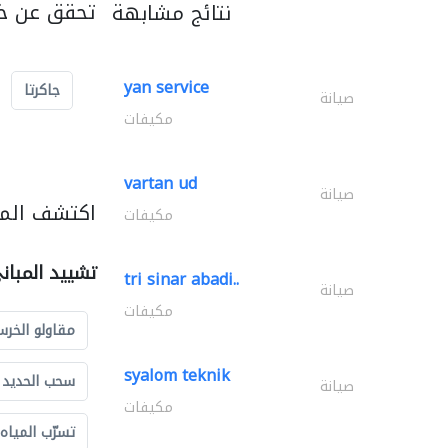
تحقق عن خد
نتائج مشابهة
yan service
جاكرتا
صيانة
مكيفات
vartan ud
صيانة
اكتشف المز
مكيفات
تشييد المبان
tri sinar abadi..
صيانة
مكيفات
مقاولو الخرس
syalom teknik
سحب الحديد و
صيانة
مكيفات
تسرّب المياه