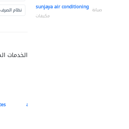
sunjaya air conditioning
صيانة
نظام الصرف
مكيفات
الخدمات ال
tes
accurate bldh cont..
كبار المقاوليين