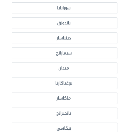
سورابايا
باندونق
دينباسار
سيمارانج
ميدان
يوغياكارتا
ماكاسار
تانجيرانج
بيكاسي