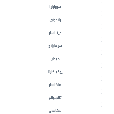
سورابايا
باندونق
دينباسار
سيمارانج
ميدان
يوغياكارتا
ماكاسار
تانجيرانج
بيكاسي