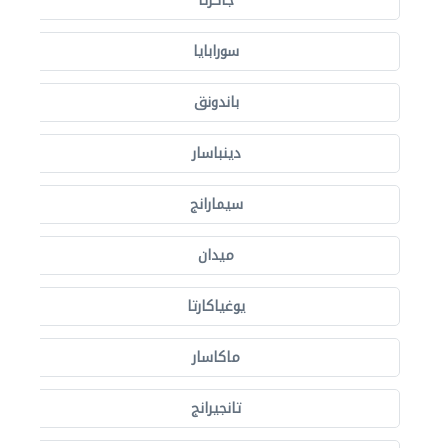
جاكرتا
سورابايا
باندونق
دينباسار
سيمارانج
ميدان
يوغياكارتا
ماكاسار
تانجيرانج