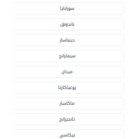
سورابايا
باندونق
دينباسار
سيمارانج
ميدان
يوغياكارتا
ماكاسار
تانجيرانج
بيكاسي