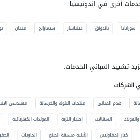
مات أخرى في اندونيسيا
سورابايا
باندونق
دينباسار
سيمارانج
ميدان
يو
يد تشييد المباني الخدمات.
ي الشركات
انة
هدم المباني
منتجات البلوك والخرسانة
مهندسي الانش
الفولاذ
السقالات
اختبار التربة
المولدات الكهربائية
كبار المقاوليين
الأبنية مسبقة الصنع
الحاويات
الحفري