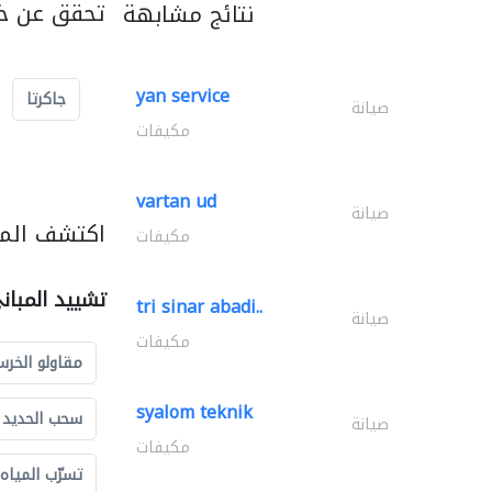
تحقق عن خد
نتائج مشابهة
yan service
جاكرتا
صيانة
مكيفات
vartan ud
صيانة
اكتشف المز
مكيفات
تشييد المبان
tri sinar abadi..
صيانة
مكيفات
مقاولو الخرس
syalom teknik
سحب الحديد و
صيانة
مكيفات
تسرّب المياه