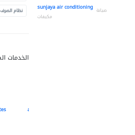
sunjaya air conditioning
صيانة
نظام الصرف
مكيفات
الخدمات ال
tes
accurate bldh cont..
كبار المقاوليين