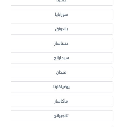
جاكرتا
سورابايا
باندونق
دينباسار
سيمارانج
ميدان
يوغياكارتا
ماكاسار
تانجيرانج