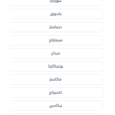
سورابايا
باندونق
دينباسار
سيمارانج
ميدان
يوغياكارتا
ماكاسار
تانجيرانج
بيكاسي