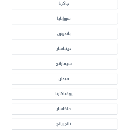
جاكرتا
سورابايا
باندونق
دينباسار
سيمارانج
ميدان
يوغياكارتا
ماكاسار
تانجيرانج