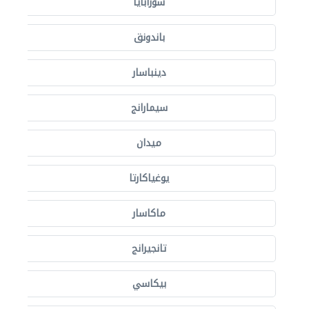
سورابايا
باندونق
دينباسار
سيمارانج
ميدان
يوغياكارتا
ماكاسار
تانجيرانج
بيكاسي