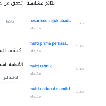
تحقق عن خد
نتائج مشابهة
nesarindo sejuk abadi..
جاكرتا
صيانة
مكيفات
multi prima perkasa..
صيانة
اكتشف المز
مكيفات
الأنظمة السم
multi tehnik
صيانة
مكيفات
أنظمة أمن
multi national mandiri
صيانة
مكيفات