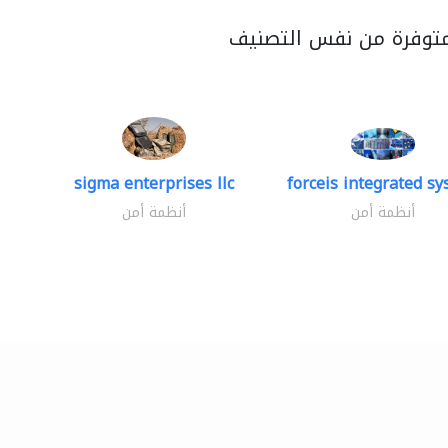
متوفرة من نفس التصنيف
sigma enterprises llc
forceis integrated s
أنظمة أمن
أنظمة أمن