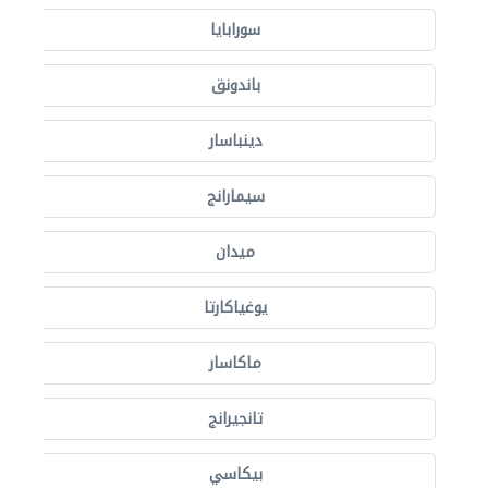
سورابايا
باندونق
دينباسار
سيمارانج
ميدان
يوغياكارتا
ماكاسار
تانجيرانج
بيكاسي