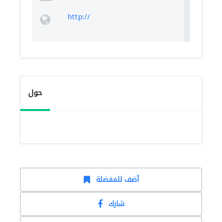
http://
حول
أضف للمفضلة
شارك