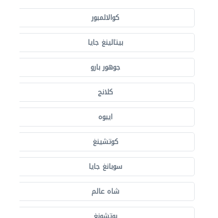
كوالالمبور
بيتالينغ جايا
جوهور بارو
كلانج
ايبوه
كوتشينغ
سوبانغ جايا
شاه عالم
بوتشونغ