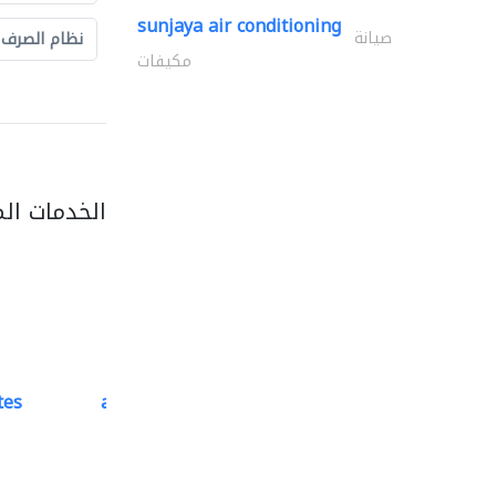
sunjaya air conditioning
صيانة
نظام الصرف
مكيفات
الخدمات ال
tes
accurate bldh cont..
كبار المقاوليين