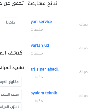
تحقق عن خد
نتائج مشابهة
yan service
جاكرتا
صيانة
مكيفات
vartan ud
صيانة
اكتشف المز
مكيفات
تشييد المبان
tri sinar abadi..
صيانة
مكيفات
مقاولو الخرس
syalom teknik
سحب الحديد و
صيانة
مكيفات
تسرّب المياه