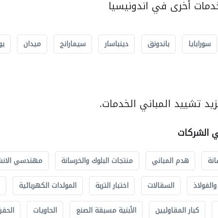
مات أخرى في اندونيسيا
سورابايا
باندونق
دينباسار
سيمارانج
ميدان
يو
يد تشييد المباني الخدمات.
ي الشركات
انة
هدم المباني
منتجات البلوك والخرسانة
مهندسي الانش
الفولاذ
السقالات
اختبار التربة
المولدات الكهربائية
كبار المقاوليين
الأبنية مسبقة الصنع
الحاويات
الحفري