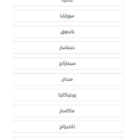
جاكرتا
سورابايا
باندونق
دينباسار
سيمارانج
ميدان
يوغياكارتا
ماكاسار
تانجيرانج