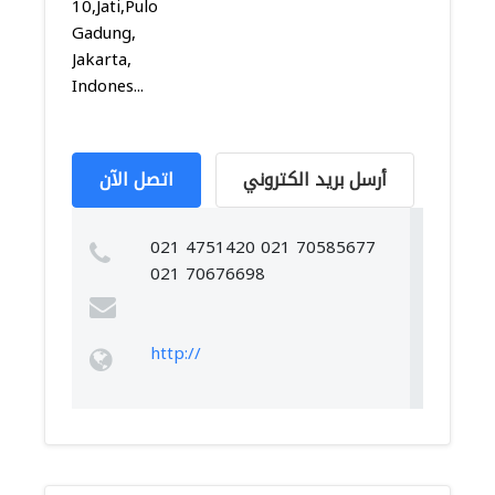
10,Jati,Pulo
Gadung,
Jakarta,
Indones...
أرسل بريد الكتروني
اتصل الآن
021 4751420 021 70585677
021 70676698
http://