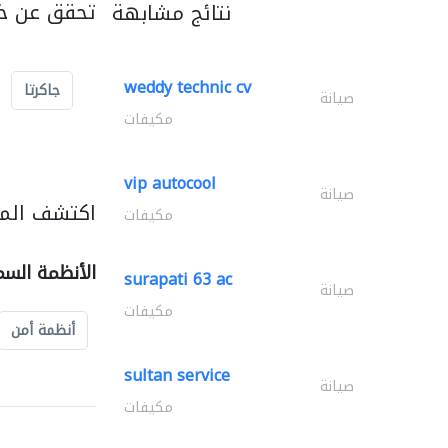
تحقق عن خد
نتائج مشابهة
weddy technic cv
جاكرتا
صيانة
مكيفات
vip autocool
صيانة
اكتشف المز
مكيفات
الأنظمة السم
surapati 63 ac
صيانة
مكيفات
أنظمة أمن
sultan service
صيانة
مكيفات