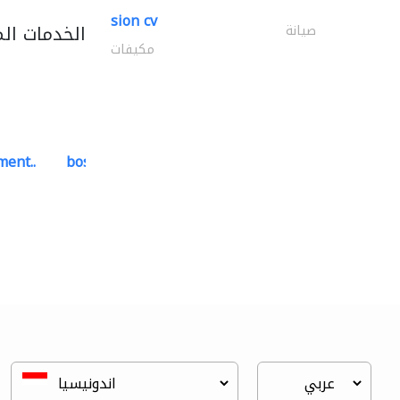
sion cv
الخدمات ال
صيانة
مكيفات
ment..
bosch security systems..
أنظمة الاتصالات