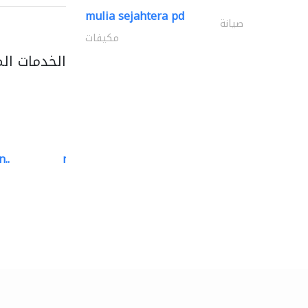
mulia sejahtera pd
صيانة
مكيفات
الخدمات ال
..
neo space interiors
الديكور الداخلي