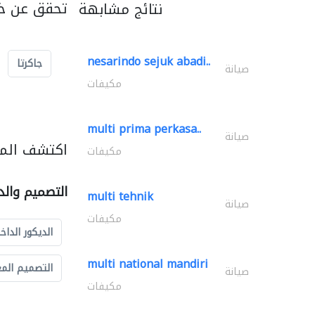
تحقق عن خد
نتائج مشابهة
nesarindo sejuk abadi..
جاكرتا
صيانة
مكيفات
multi prima perkasa..
صيانة
اكتشف المز
مكيفات
التصميم والد
multi tehnik
صيانة
مكيفات
الديكور الداخ
multi national mandiri
التصميم الم
صيانة
مكيفات