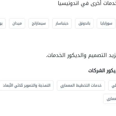
مات أخرى في اندونيسيا
سورابايا
باندونق
دينباسار
سيمارانج
ميدان
يو
يد التصميم والديكور الخدمات.
يكور الشركات
لي
خدمات التخطيط المعماري
النمذجة والتصوير ثلاثي الأبعاد
عماري