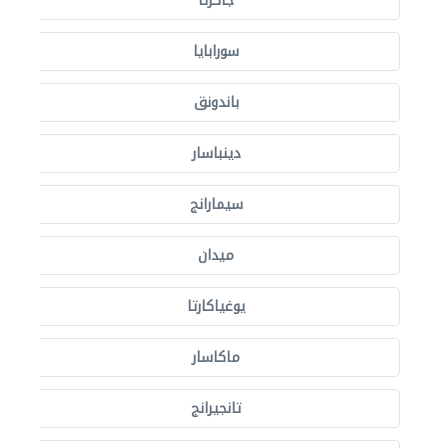
جاكرتا
سورابايا
باندونق
دينباسار
سيمارانج
ميدان
يوغياكارتا
ماكاسار
تانجيرانج