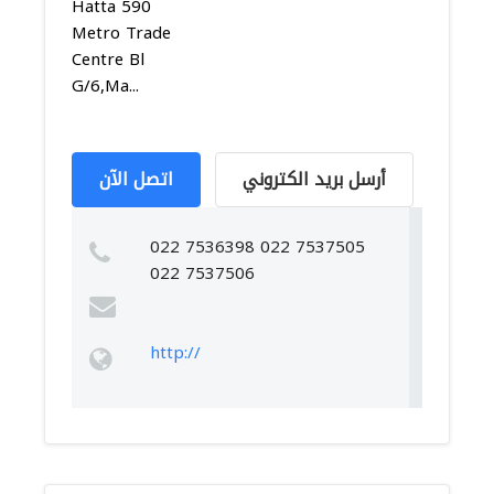
Hatta 590
Metro Trade
Centre Bl
G/6,Ma...
أرسل بريد الكتروني
اتصل الآن
022 7536398 022 7537505
022 7537506
http://