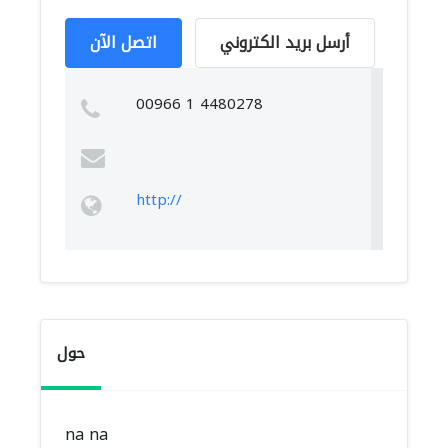
أرسل بريد الكتروني
اتصل الآن
00966 1 4480278
http://
حول
na na