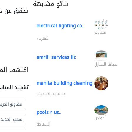
نتائج مشابهة
تحقق عن خد
electrical lighting co..
مقاولو
كهرباء
emrill services llc
صيانة المنازل
اكتشف المز
manila building cleaning
تشييد المبان
خدمات التنظيف
مقاولو الخرس
pools r us..
أحواض
سحب الحديد و
السباحة