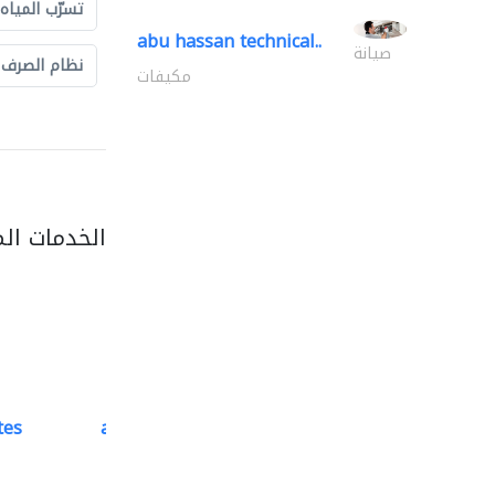
تسرّب المياه
abu hassan technical..
صيانة
نظام الصرف
مكيفات
الخدمات ال
tes
accurate bldh cont..
كبار المقاوليين