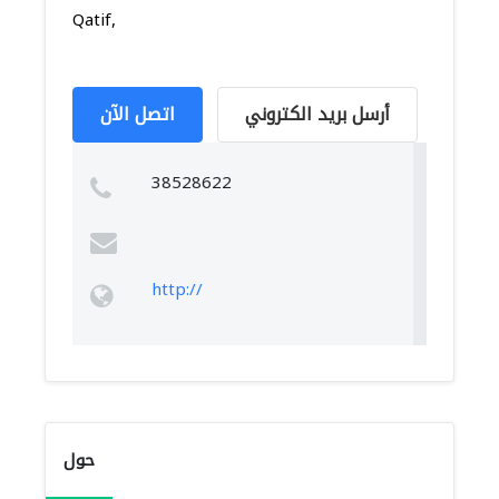
Qatif,
أرسل بريد الكتروني
اتصل الآن
38528622
http://
حول