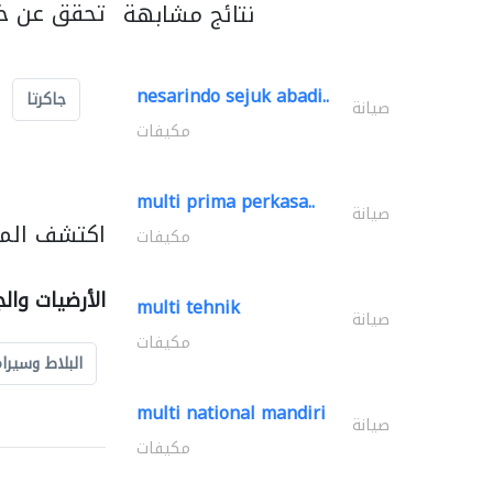
تحقق عن خد
نتائج مشابهة
nesarindo sejuk abadi..
جاكرتا
صيانة
مكيفات
multi prima perkasa..
صيانة
اكتشف المزي
مكيفات
الأرضيات وال
multi tehnik
صيانة
مكيفات
البلاط وسيرا
multi national mandiri
صيانة
مكيفات