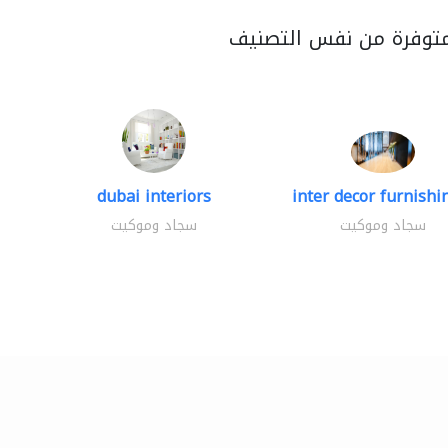
متوفرة من نفس التصنيف
dubai interiors
inter decor furnishin
سجاد وموكيت
سجاد وموكيت