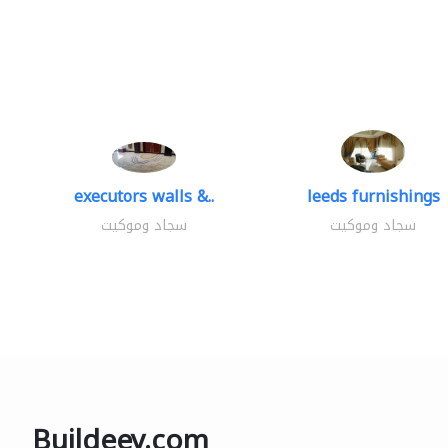
executors walls &..
leeds furnishings
سجاد وموكيت
سجاد وموكيت
Buildeey.com