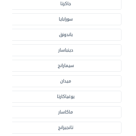
جاكرتا
سورابايا
باندونق
دينباسار
سيمارانج
ميدان
يوغياكارتا
ماكاسار
تانجيرانج