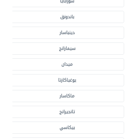
سورابايا
باندونق
دينباسار
سيمارانج
ميدان
يوغياكارتا
ماكاسار
تانجيرانج
بيكاسي