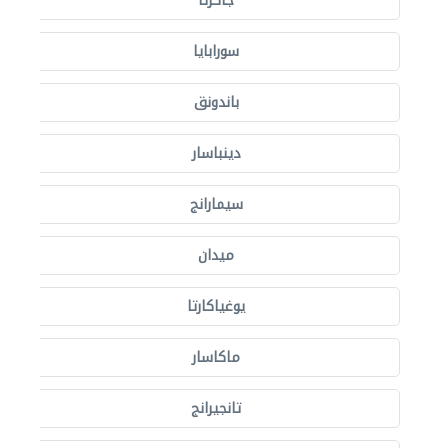
جاكرتا
سورابايا
باندونق
دينباسار
سيمارانج
ميدان
يوغياكارتا
ماكاسار
تانجيرانج