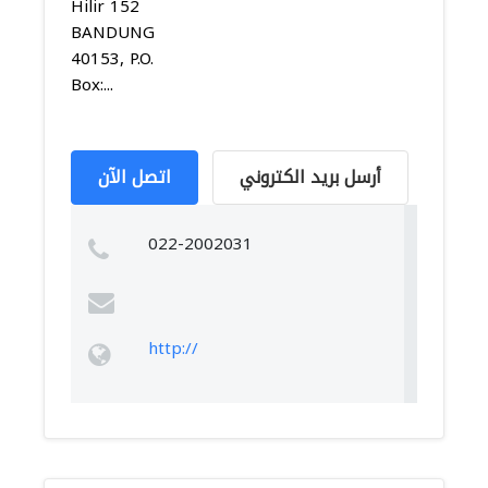
Hilir 152
BANDUNG
40153, P.O.
Box:...
أرسل بريد الكتروني
اتصل الآن
022-2002031
http://