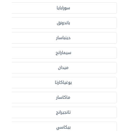
سورابايا
باندونق
دينباسار
سيمارانج
ميدان
يوغياكارتا
ماكاسار
تانجيرانج
بيكاسي