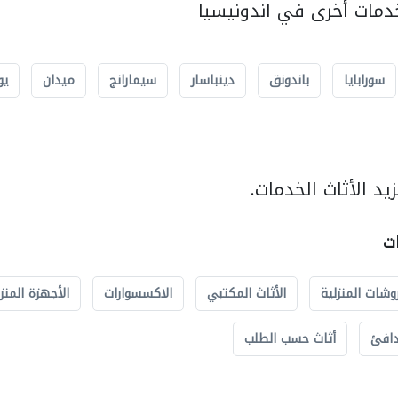
مات أخرى في اندونيسيا
سورابايا
باندونق
دينباسار
سيمارانج
ميدان
يو
د الأثاث الخدمات.
ات
وشات المنزلية
الأثاث المكتبي
الاكسسوارات
الأجهزة المنز
دافئ
أثاث حسب الطلب