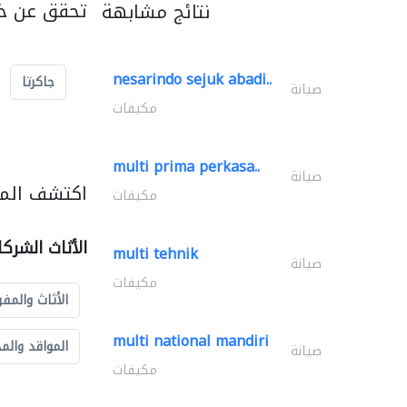
تحقق عن خد
نتائج مشابهة
nesarindo sejuk abadi..
جاكرتا
صيانة
مكيفات
multi prima perkasa..
صيانة
اكتشف المزي
مكيفات
الأثاث الشرك
multi tehnik
صيانة
مكيفات
الأثاث والمفر
multi national mandiri
المواقد والم
صيانة
مكيفات