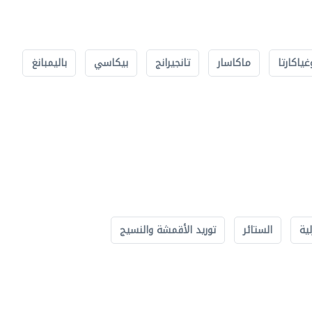
غياكارتا
ماكاسار
تانجيرانج
بيكاسي
باليمبانغ
لية
الستائر
توريد الأقمشة والنسيج