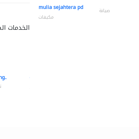
mulia sejahtera pd
صيانة
مكيفات
الخدمات ال
g..
chrysels decore llc
توريد الأقمشة والنسيج
ت