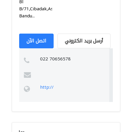
Bl
B/71,Cibadak,Astanaanyar,
Bandu...
أرسل بريد الكتروني
اتصل الآن
022 70656578
http://