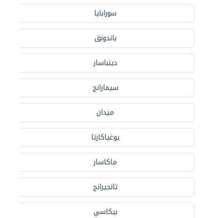
سورابايا
باندونق
دينباسار
سيمارانج
ميدان
يوغياكارتا
ماكاسار
تانجيرانج
بيكاسي