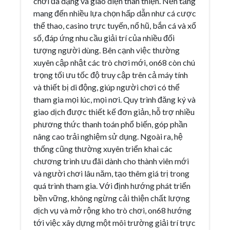
chơi đa dạng và giao diện thân thiện. Nền tảng
mang đến nhiều lựa chọn hấp dẫn như cá cược
thể thao, casino trực tuyến, nổ hũ, bắn cá và xổ
số, đáp ứng nhu cầu giải trí của nhiều đối
tượng người dùng. Bên cạnh việc thường
xuyên cập nhật các trò chơi mới, on68 còn chú
trọng tối ưu tốc độ truy cập trên cả máy tính
và thiết bị di động, giúp người chơi có thể
tham gia mọi lúc, mọi nơi. Quy trình đăng ký và
giao dịch được thiết kế đơn giản, hỗ trợ nhiều
phương thức thanh toán phổ biến, góp phần
nâng cao trải nghiệm sử dụng. Ngoài ra, hệ
thống cũng thường xuyên triển khai các
chương trình ưu đãi dành cho thành viên mới
và người chơi lâu năm, tạo thêm giá trị trong
quá trình tham gia. Với định hướng phát triển
bền vững, không ngừng cải thiện chất lượng
dịch vụ và mở rộng kho trò chơi, on68 hướng
tới việc xây dựng một môi trường giải trí trực