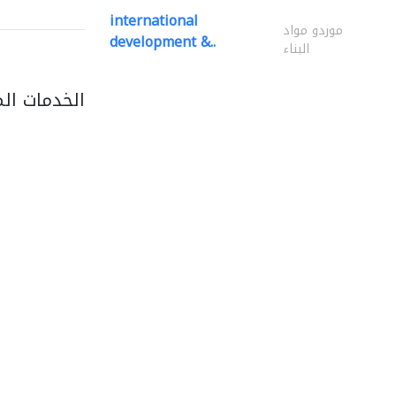
international
موردو مواد
development &..
البناء
الخدمات ال
light house studio
التصوير الفوتوغرافي