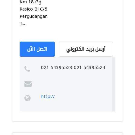
Km 18 Gg
Rasico Bl C/5
Pergudangan
T...
أرسل بريد الكتروني
اتصل الآن
021 54395523 021 54395524
http://