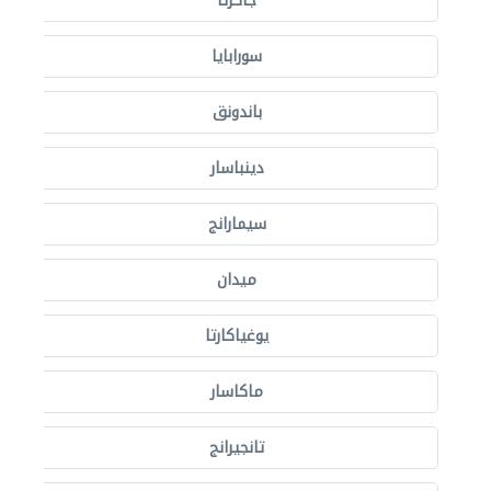
جاكرتا
سورابايا
باندونق
دينباسار
سيمارانج
ميدان
يوغياكارتا
ماكاسار
تانجيرانج