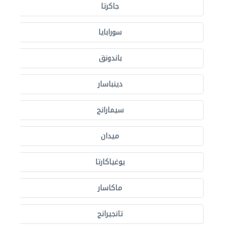
جاكرتا
سورابايا
باندونق
دينباسار
سيمارانج
ميدان
يوغياكارتا
ماكاسار
تانجيرانج