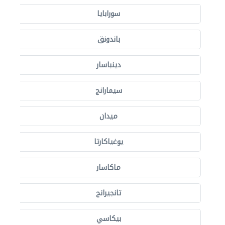
سورابايا
باندونق
دينباسار
سيمارانج
ميدان
يوغياكارتا
ماكاسار
تانجيرانج
بيكاسي