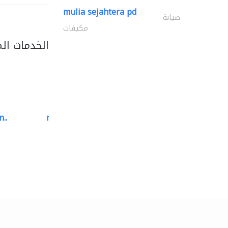
mulia sejahtera pd
صيانة
مكيفات
الخدمات ال
..
neo space interiors
الديكور الداخلي