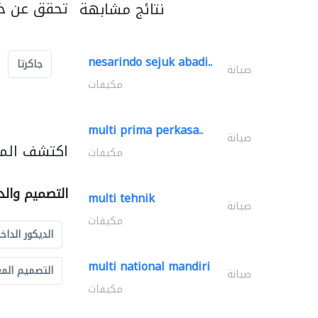
تحقق عن خد
نتائج مشابهة
nesarindo sejuk abadi..
جاكرتا
صيانة
مكيفات
multi prima perkasa..
صيانة
اكتشف المز
مكيفات
التصميم والد
multi tehnik
صيانة
مكيفات
الديكور الداخ
multi national mandiri
التصميم الم
صيانة
مكيفات