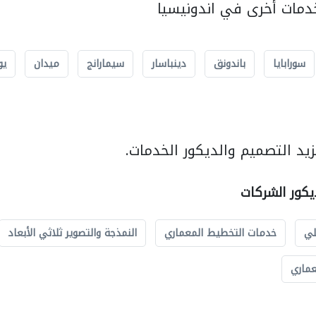
مات أخرى في اندونيسيا
سورابايا
باندونق
دينباسار
سيمارانج
ميدان
يو
يد التصميم والديكور الخدمات.
يكور الشركات
لي
خدمات التخطيط المعماري
النمذجة والتصوير ثلاثي الأبعاد
عماري