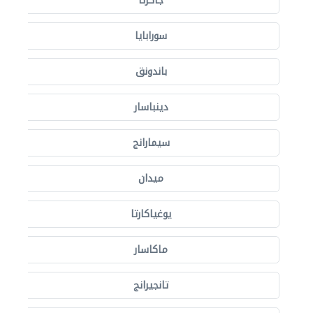
جاكرتا
سورابايا
باندونق
دينباسار
سيمارانج
ميدان
يوغياكارتا
ماكاسار
تانجيرانج