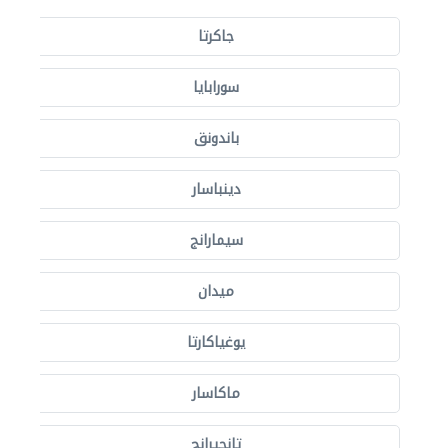
جاكرتا
سورابايا
باندونق
دينباسار
سيمارانج
ميدان
يوغياكارتا
ماكاسار
تانجيرانج