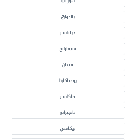
سورابايا
باندونق
دينباسار
سيمارانج
ميدان
يوغياكارتا
ماكاسار
تانجيرانج
بيكاسي