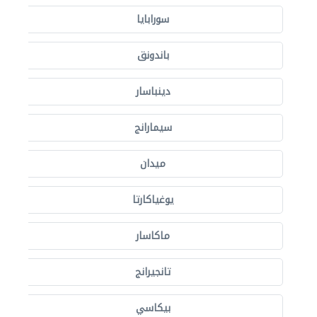
سورابايا
باندونق
دينباسار
سيمارانج
ميدان
يوغياكارتا
ماكاسار
تانجيرانج
بيكاسي