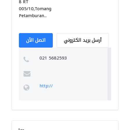
8 RT
005/10,Tomang,Grogol
Petamburan...
أرسل بريد الكتروني
اتصل الآن
021 5682593
http://