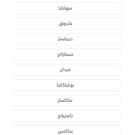
سورابايا
باندونق
دينباسار
سيمارانج
ميدان
يوغياكارتا
ماكاسار
تانجيرانج
بيكاسي