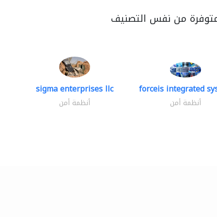
متوفرة من نفس التصنيف
sigma enterprises llc
forceis integrated s
أنظمة أمن
أنظمة أمن