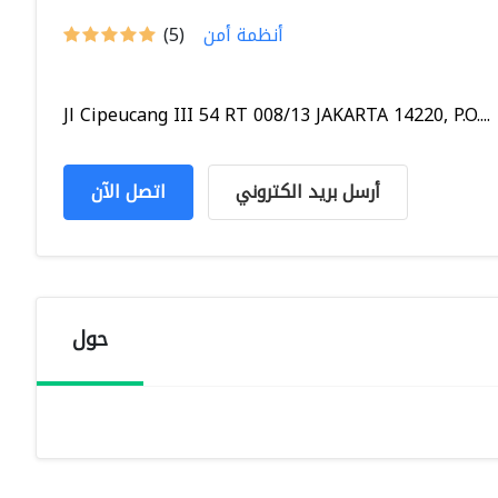
أنظمة أمن
(5)
Jl Cipeucang III 54 RT 008/13 JAKARTA 14220, P.O....
أرسل بريد الكتروني
اتصل الآن
حول