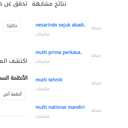
تحقق عن خد
نتائج مشابهة
nesarindo sejuk abadi..
جاكرتا
صيانة
مكيفات
multi prima perkasa..
صيانة
اكتشف المز
مكيفات
الأنظمة السم
multi tehnik
صيانة
مكيفات
أنظمة أمن
multi national mandiri
صيانة
مكيفات